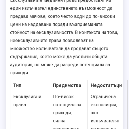
Ексклузивните медийни права предоставят на
един излъчвател единствената възможност да
предава мачове, което често води до по-високи
цени на наддаване поради възприеманата
стойност на ексклузивността. В контекста на това,
неексклузивните права позволяват на
множество излъчватели да предават същото
съдържание, което може да увеличи общата
аудитория, но може да разреди потенциала за
приходи.
Тип
Предимства
Недостатъци
Ексклузивни
По-висок
Ограничена
права
потенциал за
експозиция,
приходи,
ако
силна
излъчвателят
асоциация с
не успее да