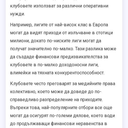
клубовете използват за различни оперативни
нужди.
Например, лигите от най-висок клас в Европа
могат да видят приходи от излъчване в стотици
милиони, докато по-ниските лиги могат да
получат значително по-малко. Тази разлика може
да създаде финансови предизвикателства за
клубовете в по-малко доходоносни лиги,
влияейки на тяхната конкурентоспособност.
Клубовете често преговарят за медийните права
колективно, което може да доведе до по-
справедливо разпределение на приходите.
Въпреки това, най-популярните отбори все още
могат да осигурят по-големи дялове, което води
до продължаващи финансови неравенства в