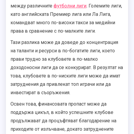
между различните
футболни лиги
. Големите лиги,
като английската Премиер лига или Ла Лига,
командват много по-високи такси за медийни
права в сравнение с по-малките лиги.
Тази разлика може да доведе до концентрация
на таланти и ресурси в по-богатите лиги, което
прави трудно за клубовете в по-малко
доходоносни лиги да се конкурират. В резултат на
това, клубовете в по-ниските лиги може да имат
затруднения да привлекат топ играчи или да
инвестират в съоръжения.
Освен това, финансовата пропаст може да
поддържа цикъл, в който успешните клубове
продължават да процъфтяват благодарение на
приходите от излъчване, докато затруднените