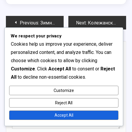
Post
Previous:
Зимни младежки футболни лиги: закрити формати, развитие на играчите, участие в лигата
Next:
Колежански аматьорски футболни лиги: Академична интеграция, Атлетично представяне, Пътища за набиране
navigation
We respect your privacy
Cookies help us improve your experience, deliver
Leave a Reply
personalized content, and analyze traffic. You can
choose which cookies to allow by clicking
Your email address will not be published.
Required fields
Customize
. Click
Accept All
to consent or
Reject
are marked
*
All
to decline non-essential cookies.
Comment
*
Customize
Reject All
Accept All