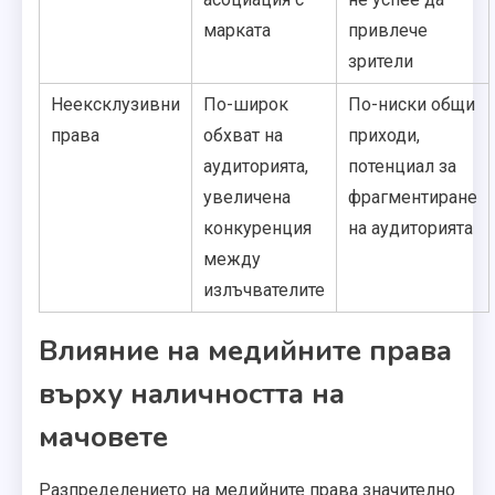
марката
привлече
зрители
Неексклузивни
По-широк
По-ниски общи
права
обхват на
приходи,
аудиторията,
потенциал за
увеличена
фрагментиране
конкуренция
на аудиторията
между
излъчвателите
Влияние на медийните права
върху наличността на
мачовете
Разпределението на медийните права значително