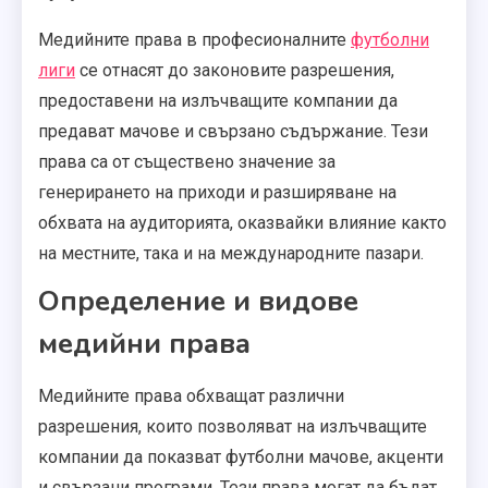
Медийните права в професионалните
футболни
лиги
се отнасят до законовите разрешения,
предоставени на излъчващите компании да
предават мачове и свързано съдържание. Тези
права са от съществено значение за
генерирането на приходи и разширяване на
обхвата на аудиторията, оказвайки влияние както
на местните, така и на международните пазари.
Определение и видове
медийни права
Медийните права обхващат различни
разрешения, които позволяват на излъчващите
компании да показват футболни мачове, акценти
и свързани програми. Тези права могат да бъдат