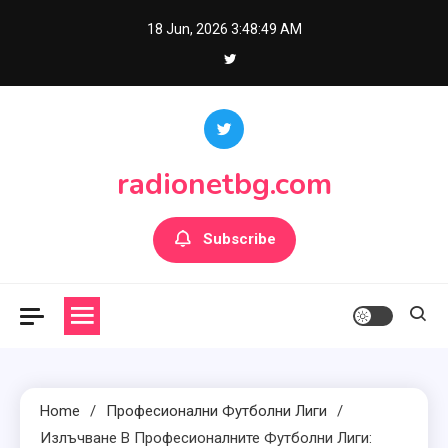
Skip
18 Jun, 2026
3:48:50 AM
to
content
radionetbg.com
Subscribe
Home
Професионални Футболни Лиги
Излъчване В Професионалните Футболни Лиги: