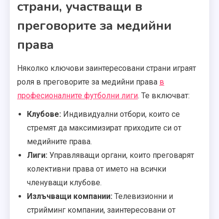
страни, участващи в
преговорите за медийни
права
Няколко ключови заинтересовани страни играят
роля в преговорите за медийни права
в
професионалните футболни лиги
. Те включват:
Клубове:
Индивидуални отбори, които се
стремят да максимизират приходите си от
медийните права.
Лиги:
Управляващи органи, които преговарят
колективни права от името на всички
членуващи клубове.
Излъчващи компании:
Телевизионни и
стрийминг компании, заинтересовани от