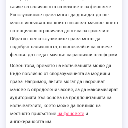
влияе на наличността на мачовете за феновете.
Ексклузивните права могат да доведат до по-
малко излъчватели, които показват мачове, което
потенциално ограничава достъпа за зрителите.
Обратно, неексклузивните права могат да
подобрят наличността, позволявайки на повече
фенове да гледат мачове на различни платформи.
Освен това, времето на излъчванията може да
бъде повлияно от споразуменията за медийни
права. Например, лигите могат да насрочват
мачове в определени часове, за да максимизират
аудиторията въз основа на предпочитанията на
излъчвателите, което може да повлияе на
местното присъствие
на феновете
и
ангажираността им.