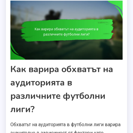
Как варира обхватът на
аудиторията в
различните футболни
лиги?
Обхватът на аудиторията в футболни лиги варира
значително в зависимост от фактори като