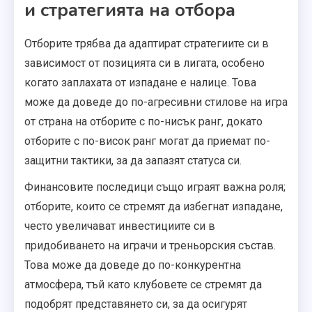
и стратегията на отбора
Отборите трябва да адаптират стратегиите си в
зависимост от позицията си в лигата, особено
когато заплахата от изпадане е налице. Това
може да доведе до по-агресивни стилове на игра
от страна на отборите с по-нисък ранг, докато
отборите с по-висок ранг могат да приемат по-
защитни тактики, за да запазят статуса си.
Финансовите последици също играят важна роля;
отборите, които се стремят да избегнат изпадане,
често увеличават инвестициите си в
придобиването на играчи и треньорския състав.
Това може да доведе до по-конкурентна
атмосфера, тъй като клубовете се стремят да
подобрят представянето си, за да осигурят