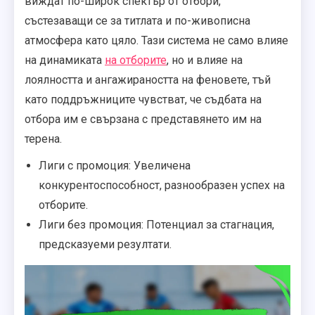
виждат по-широк спектър от отбори,
състезаващи се за титлата и по-живописна
атмосфера като цяло. Тази система не само влияе
на динамиката
на отборите
, но и влияе на
лоялността и ангажираността на феновете, тъй
като поддръжниците чувстват, че съдбата на
отбора им е свързана с представянето им на
терена.
Лиги с промоция: Увеличена
конкурентоспособност, разнообразен успех на
отборите.
Лиги без промоция: Потенциал за стагнация,
предсказуеми резултати.