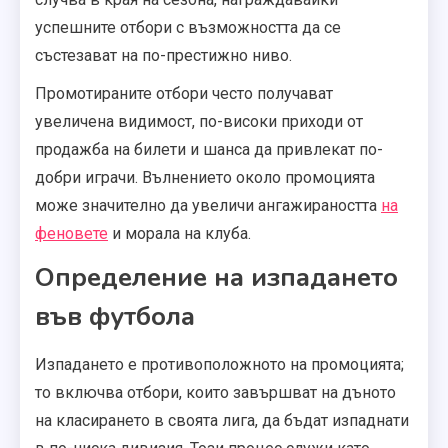
успешните отбори с възможността да се
състезават на по-престижно ниво.
Промотираните отбори често получават
увеличена видимост, по-високи приходи от
продажба на билети и шанса да привлекат по-
добри играчи. Вълнението около промоцията
може значително да увеличи ангажираността
на
феновете
и морала на клуба.
Определение на изпадането
във футбола
Изпадането е противоположното на промоцията;
то включва отбори, които завършват на дъното
на класирането в своята лига, да бъдат изпаднати