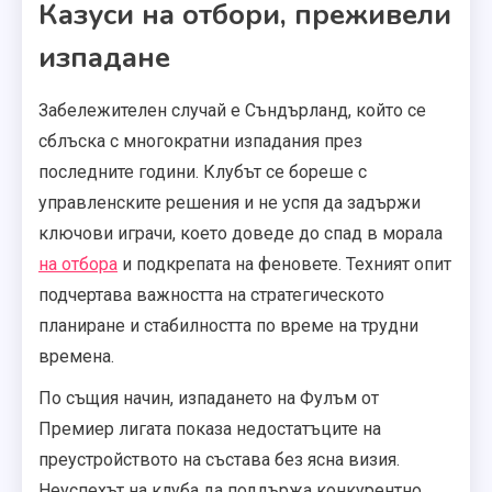
Казуси на отбори, преживели
изпадане
Забележителен случай е Съндърланд, който се
сблъска с многократни изпадания през
последните години. Клубът се бореше с
управленските решения и не успя да задържи
ключови играчи, което доведе до спад в морала
на отбора
и подкрепата на феновете. Техният опит
подчертава важността на стратегическото
планиране и стабилността по време на трудни
времена.
По същия начин, изпадането на Фулъм от
Премиер лигата показа недостатъците на
преустройството на състава без ясна визия.
Неуспехът на клуба да поддържа конкурентно