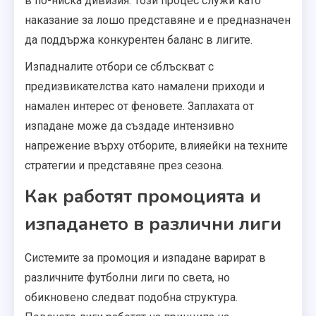
в по-ниска дивизия. Този процес служи като
наказание за лошо представяне и е предназначен
да поддържа конкурентен баланс в лигите.
Изпадналите отбори се сблъскват с
предизвикателства като намалени приходи и
намален интерес от феновете. Заплахата от
изпадане може да създаде интензивно
напрежение върху отборите, влияейки на техните
стратегии и представяне през сезона.
Как работят промоцията и
изпадането в различни лиги
Системите за промоция и изпадане варират в
различните футболни лиги по света, но
обикновено следват подобна структура.