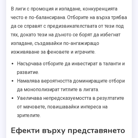
В лиги с промоция и изпадане, конкуренцията
често е по-балансирана. Отборите на върха трябва
да се справят с предизвикателствата от тези под
тях, докато тези на дъното се борят да избегнат
изпадане, създавайки по-ангажиращо
изживяване за феновете и играчите.
Насърчава отборите да инвестират в таланти и
развитие.
Намалява вероятността доминиращите отбори
да монополизират титлите в лигата.
Увеличава непредсказуемостта в резултатите
от мачовете, повишавайки интереса на
зрителите.
Ефекти върху представянето