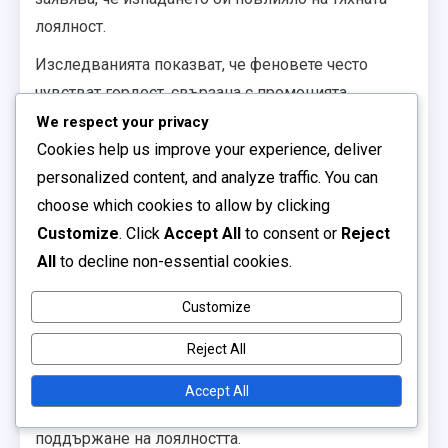
лоялност.
Изследванията показват, че феновете често
чувстват гордост, свързана с промоцията,
разглеждайки я като валидиране на тяхната
We respect your privacy
подкрепа. Обратно, проучванията разкриват, че
Cookies help us improve your experience, deliver
изпадането може да доведе до спад в
personalized content, and analyze traffic. You can
посещаемостта и продажбите на стоки,
choose which cookies to allow by clicking
подчертавайки икономическото въздействие на
Customize
. Click
Accept All
to consent or
Reject
тези резултати върху клубовете.
All
to decline non-essential cookies.
Освен това, анкети често разкриват, че феновете
Customize
са по-склонни да подкрепят клубове, които
Reject All
активно взаимодействат с тях по време на
трудни периоди, подчертавайки важността на
Accept All
комуникацията и общественото участие за
поддържане на лоялността.