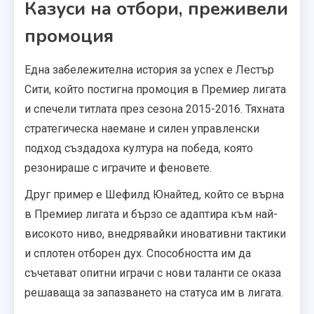
Казуси на отбори, преживели
промоция
Една забележителна история за успех е Лестър
Сити, който постигна промоция в Премиер лигата
и спечели титлата през сезона 2015-2016. Тяхната
стратегическа наемане и силен управленски
подход създадоха култура на победа, която
резонираше с играчите и феновете.
Друг пример е Шефилд Юнайтед, който се върна
в Премиер лигата и бързо се адаптира към най-
високото ниво, внедрявайки иновативни тактики
и сплотен отборен дух. Способността им да
съчетават опитни играчи с нови таланти се оказа
решаваща за запазването на статуса им в лигата.