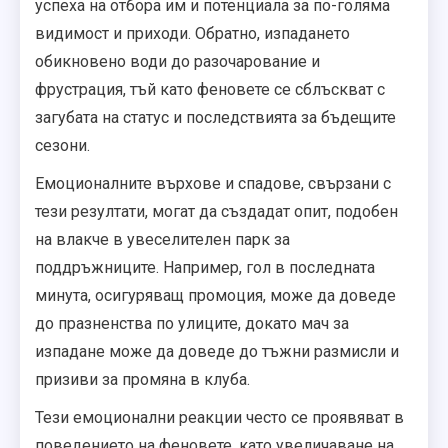
успеха на отбора им и потенциала за по-голяма
видимост и приходи. Обратно, изпадането
обикновено води до разочарование и
фрустрация, тъй като феновете се сблъскват с
загубата на статус и последствията за бъдещите
сезони.
Емоционалните върхове и спадове, свързани с
тези резултати, могат да създадат опит, подобен
на влакче в увеселителен парк за
поддръжниците. Например, гол в последната
минута, осигуряващ промоция, може да доведе
до празненства по улиците, докато мач за
изпадане може да доведе до тъжни размисли и
призиви за промяна в клуба.
Тези емоционални реакции често се проявяват в
поведението на феновете, като увеличаване на