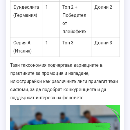
Бундеслига
1
Топ 2 +
Долни 2
(Германия)
Победител
от
плейофите
Серия А
1
Топ 3
Долни 3
(Италия)
Тази таксономия подчертава вариациите в
практиките за промоция и изпадане,
илюстрирайки как различните лиги прилагат тези
системи, за да подобрят конкуренцията и да
поддържат интереса на феновете.