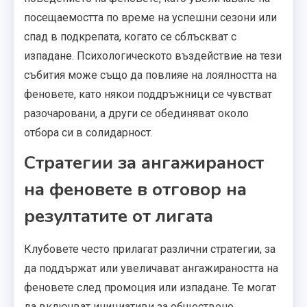
посещаемостта по време на успешни сезони или
спад в подкрепата, когато се сблъскват с
изпадане. Психологическото въздействие на тези
събития може също да повлияе на лоялността на
феновете, като някои поддръжници се чувстват
разочаровани, а други се обединяват около
отбора си в солидарност.
Стратегии за ангажираност
на феновете в отговор на
резултатите от лигата
Клубовете често прилагат различни стратегии, за
да поддържат или увеличават ангажираността на
феновете след промоция или изпадане. Те могат
да включват инициативи за обществено