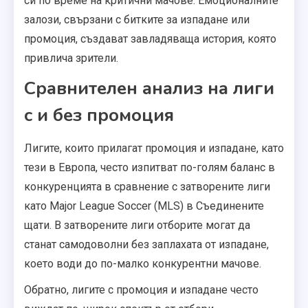
си по време на критични мачове. Емоционалните
залози, свързани с битките за изпадане или
промоция, създават завладяваща история, която
привлича зрители.
Сравнителен анализ на лиги
с и без промоция
Лигите, които прилагат промоция и изпадане, като
тези в Европа, често изпитват по-голям баланс в
конкуренцията в сравнение с затворените лиги
като Major League Soccer (MLS) в Съединените
щати. В затворените лиги отборите могат да
станат самодоволни без заплахата от изпадане,
което води до по-малко конкурентни мачове.
Обратно, лигите с промоция и изпадане често