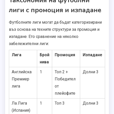
Таксономия на футболни
лиги с промоция и изпадане
Футболните лиги могат да бъдат категоризирани
въз основа на техните структури за промоция и
изпадане. Ето сравнение на няколко
забележителни лиги:
Лига
Брой
Промоция
Изпадане
нива
Английска
1
Топ 2 +
Долни 3
Премиер
Победител
лига
от
плейофите
Ла Лига
1
Топ 3
Долни 3
(Испания)