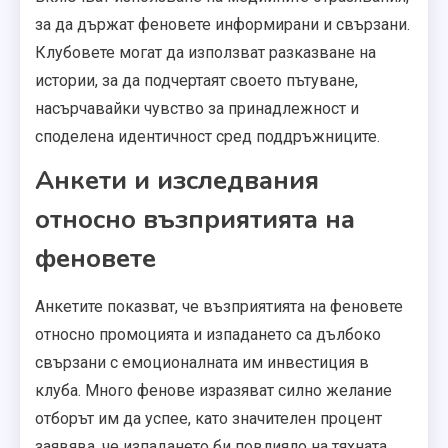
за да държат феновете информирани и свързани.
Клубовете могат да използват разказване на
истории, за да подчертаят своето пътуване,
насърчавайки чувство за принадлежност и
споделена идентичност сред поддръжниците.
Анкети и изследвания
относно възприятията на
феновете
Анкетите показват, че възприятията на феновете
относно промоцията и изпадането са дълбоко
свързани с емоционалната им инвестиция в
клуба. Много фенове изразяват силно желание
отборът им да успее, като значителен процент
заявява, че изпадането би повлияло на тяхната