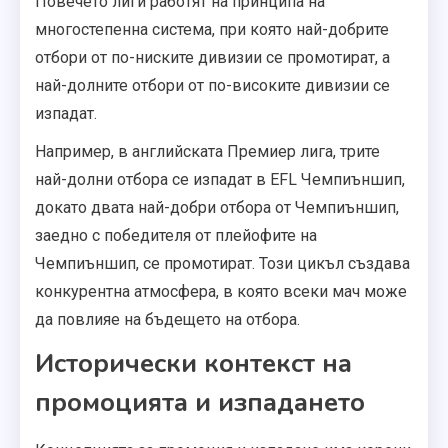
Повечето лиги работят на принципа на
многостепенна система, при която най-добрите
отбори от по-ниските дивизии се промотират, а
най-долните отбори от по-високите дивизии се
изпадат.
Например, в английската Премиер лига, трите
най-долни отбора се изпадат в EFL Чемпиъншип,
докато двата най-добри отбора от Чемпиъншип,
заедно с победителя от плейофите на
Чемпиъншип, се промотират. Този цикъл създава
конкурентна атмосфера, в която всеки мач може
да повлияе на бъдещето на отбора.
Исторически контекст на
промоцията и изпадането