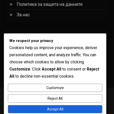
Политика за защита на данните
За нас
Категории
We respect your privacy
Cookies help us improve your experience, deliver
Аматьорски футболни лиги
personalized content, and analyze traffic. You can
Лиги по футбол за младежи
choose which cookies to allow by clicking
Customize
. Click
Accept All
to consent or
Reject
Професионални футболни лиги
All
to decline non-essential cookies.
Customize
Copyright © ogma blog 2026
Proudly powered by WordPress
|
Reject All
Theme: ogma-blog by
Mystery Themes
.
Общи условия
Бисквитки и проследяване
Accept All