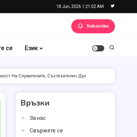
18 Jun, 2026
1:21:03 AM
Subscribe
е се
Език
ност На Служителите, Състезателен Дух
Връзки
За нас
Свържете се