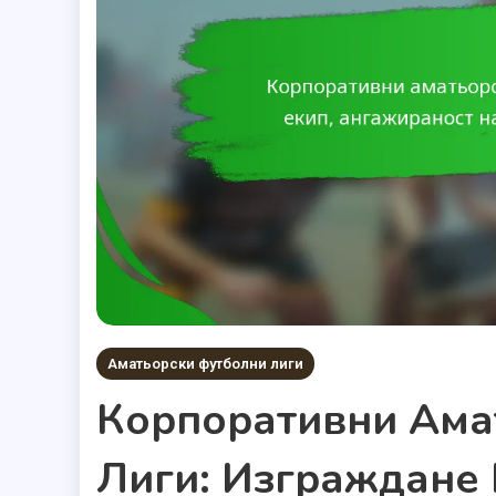
Аматьорски футболни лиги
Корпоративни Ама
Лиги: Изграждане 