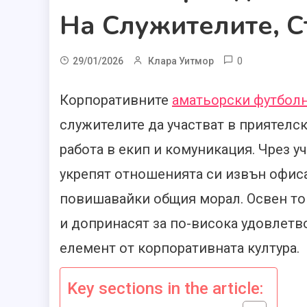
На Служителите, С
0
29/01/2026
Клара Уитмор
Корпоративните
аматьорски футболн
служителите да участват в приятелск
работа в екип и комуникация. Чрез уч
укрепят отношенията си извън офиса
повишавайки общия морал. Освен тов
и допринасят за по-висока удовлетво
елемент от корпоративната култура.
Key sections in the article: