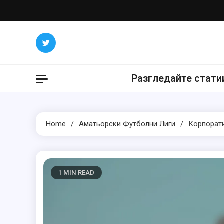
Skip
to
content
Разгледайте стати
Home
Аматьорски Футболни Лиги
Корпорати
1 MIN READ