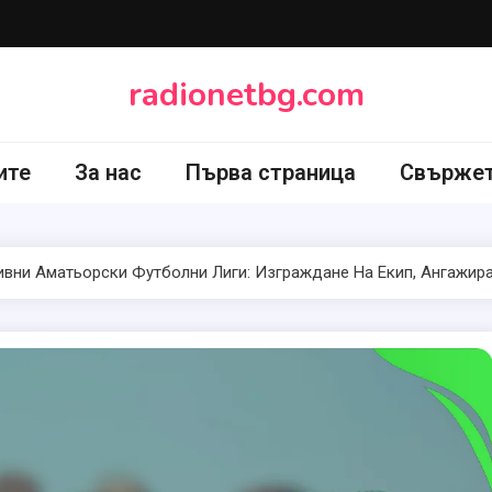
radionetbg.com
ите
За нас
Първа страница
Свържет
вни Аматьорски Футболни Лиги: Изграждане На Екип, Ангажира