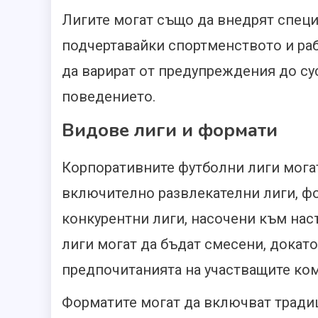
Лигите могат също да внедрят специ
подчертавайки спортменството и раб
да варират от предупреждения до су
поведението.
Видове лиги и формати
Корпоративните футболни лиги могат
включително развлекателни лиги, фо
конкурентни лиги, насочени към нас
лиги могат да бъдат смесени, докато
предпочитанията на участващите ко
Форматите могат да включват традиц