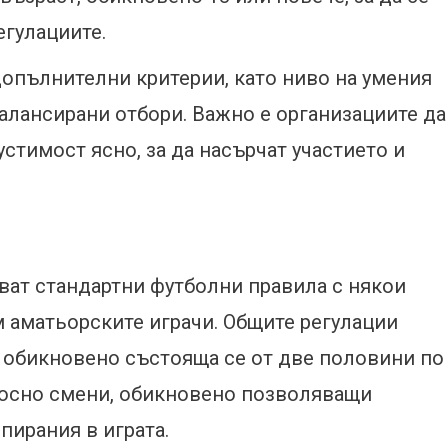
егулациите.
опълнителни критерии, като ниво на умения
балансирани отбори. Важно е организациите да
стимост ясно, за да насърчат участието и
ат стандартни футболни правила с някои
м аматьорските играчи. Общите регулации
 обикновено състояща се от две половини по
тносно смени, обикновено позволяващи
пирания в играта.