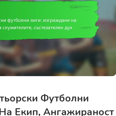
тьорски Футболни
На Екип, Ангажираност