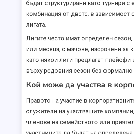
бъдат структурирани като турнири с
комбинация от двете, в зависимост о
лигата.
Лигите често имат определен сезон
или месеца, с мачове, насрочени за 
като някои лиги предлагат плейофи 
върху редовния сезон без формално
Кой може да участва в кор
Правото на участие в корпоративни
служители на участващите компании,
членове на семейството или приятел
участниците да бъдат на определена 