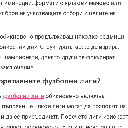
 елиминации, формати с кръгови мачове или
т броя на участващите отбори и целите на
, обикновено продължаващ няколко седмици
конкретни дни. Структурата може да варира,
и шампионати, докато други се фокусират
 заключение.
поративните футболни лиги?
те
футболни лиги
обикновено включва
 въпреки че някои лиги могат да позволят на
и да се присъединят. Повечето лиги изисква
възраст, обикновено 18 или повече, за да се