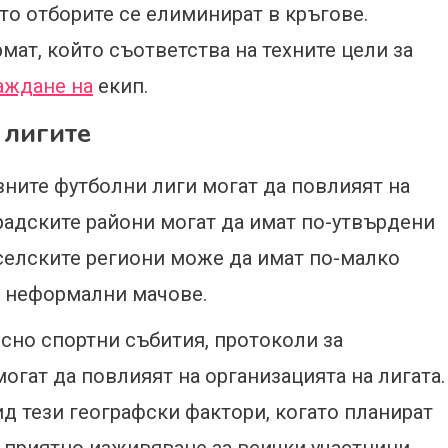
ето отборите се елиминират в кръгове.
мат, който съответства на техните цели за
аждане на
екип.
 лигите
ните футболни лиги могат да повлияят на
градските райони могат да имат по-утвърдени
 селските региони може да имат по-малко
и неформални мачове.
осно спортни събития, протоколи за
огат да повлияят на организацията на лигата.
д тези географски фактори, когато планират