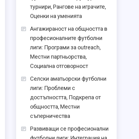
турнири, Рангове на играчите,
Оценки на уменията
Ангажираност на общността в
професионалните футболни
лиги: Програми за outreach,
Местни партньорства,
Социална отговорност
Селски аматьорски футболни
лиги: Проблеми с
достъпността, Подкрепа от
общността, Местни
съперничества
Развиващи се професионални
футболни лиги: Интеграция на